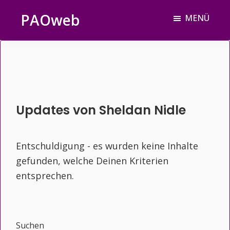
Zum
Zur
Zur
PAOweb
MENÜ
Inhalt
Seitenspalte
Fußzeile
PAO
springen
springen
springen
(Planetare
AktivierungsOrganisation)
Updates von Sheldan Nidle
Entschuldigung - es wurden keine Inhalte
gefunden, welche Deinen Kriterien
entsprechen.
Seitenspalte
Suchen