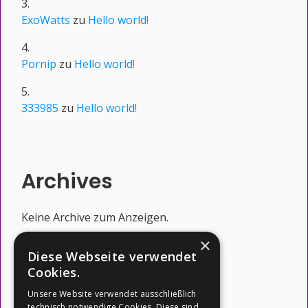
ExoWatts
zu
Hello world!
Pornip
zu
Hello world!
333985
zu
Hello world!
Archives
Keine Archive zum Anzeigen.
×
Diese Webseite verwendet
Cookies.
Categories
Unsere Website verwendet ausschließlich
technisch notwendige Cookies. Diese sind