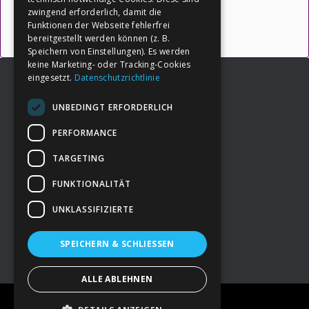
Uncategorized
zwingend erforderlich, damit die
Funktionen der Webseite fehlerfrei
bereitgestellt werden können (z. B.
Speichern von Einstellungen). Es werden
keine Marketing- oder Tracking-Cookies
eingesetzt.
Datenschutzrichtlinie
UNBEDINGT ERFORDERLICH
Footer
→
Deine Spende
PERFORMANCE
TARGETING
→
Impressum
FUNKTIONALITÄT
UNKLASSIFIZIERTE
→
Kontakt zum PAO Team
SPEICHERN & SCHLIESSEN
ALLE ABLEHNEN