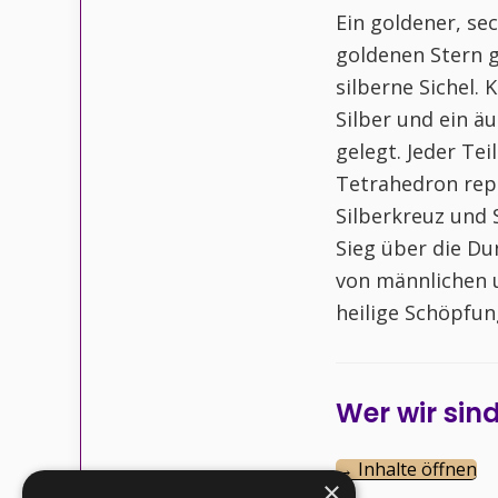
Ein goldener, se
goldenen Stern ge
silberne Sichel. 
Silber und ein ä
gelegt. Jeder Te
Tetrahedron repr
Silberkreuz und 
Sieg über die Du
von männlichen u
heilige Schöpfun
Wer wir sin
→ Inhalte öffnen
×