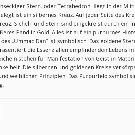
chseckiger Stern, oder Tetrahedron, liegt in der Mit
legt ist ein silbernes Kreuz. Auf jeder Seite des Kre
Kreuz, Sicheln und Stern sind eingekreist durch ein i
ußeres Band in Gold. Alles ist auf ein purpurnes Hin
il des „Ummac Dan“ ist symbolisch. Das goldene Ster
äsentiert die Essenz allen empfindenden Lebens in
Sicheln stehen für Manifestation von Geist in Mater
nkelheit. Die silbernen und goldenen Kreise verkörpe
nd weiblichen Prinzipien. Das Purpurfeld symbolisi
g.
d