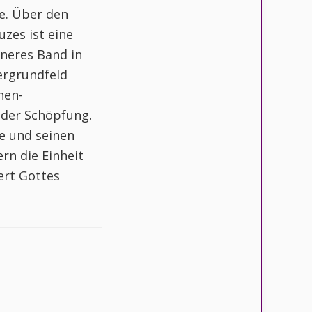
te. Über den
uzes ist eine
nneres Band in
tergrundfeld
nen-
 der Schöpfung.
ie und seinen
rn die Einheit
ert Gottes