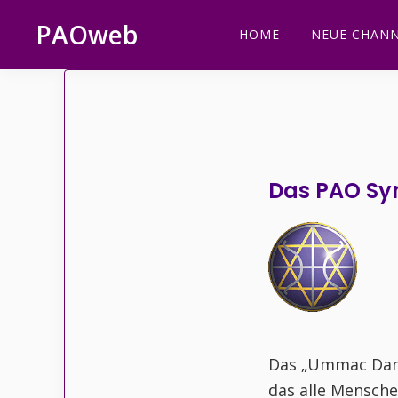
Zur
Zum
Zur
PAOweb
HOME
NEUE CHANN
Hauptnavigation
Inhalt
Fußzeile
PAO
springen
springen
springen
(Planetare
AktivierungsOrganisation)
Das PAO Sy
Das „Ummac Dan“ 
das alle Mensche