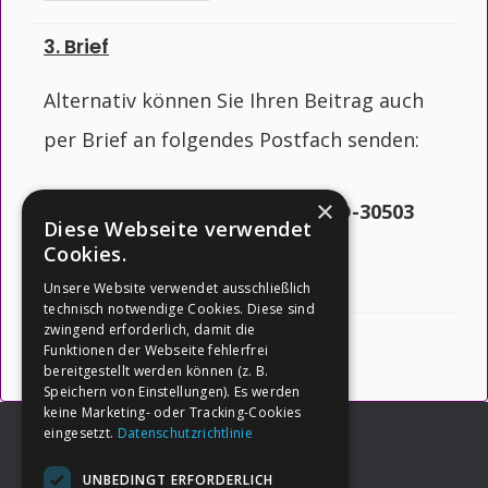
3. Brief
Alternativ können Sie Ihren Beitrag auch
per Brief an folgendes Postfach senden:
×
Jörg Olsen, Postfach 81 03 06, D-30503
Diese Webseite verwendet
Hannover, Germany
Cookies.
Unsere Website verwendet ausschließlich
technisch notwendige Cookies. Diese sind
zwingend erforderlich, damit die
Funktionen der Webseite fehlerfrei
bereitgestellt werden können (z. B.
Speichern von Einstellungen). Es werden
keine Marketing- oder Tracking-Cookies
eingesetzt.
Datenschutzrichtlinie
UNBEDINGT ERFORDERLICH