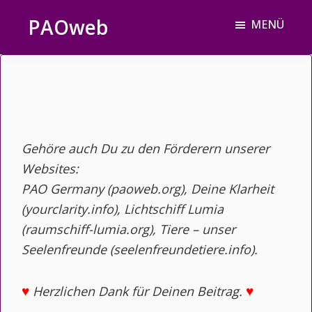
Zum
Zur
PAOweb
MENÜ
Inhalt
Fußzeile
PAO
springen
springen
(Planetare
AktivierungsOrganisation)
Gehöre auch Du zu den Förderern unserer
Websites:
PAO Germany (paoweb.org),
Deine Klarheit
(yourclarity.info), Lichtschiff Lumia
(raumschiff-lumia.org), Tiere – unser
Seelenfreunde (seelenfreundetiere.info).
♥
♥
Herzlichen Dank für Deinen Beitrag.