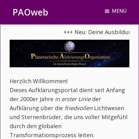
Zum
Zur
PAOweb
MENÜ
Inhalt
Fußzeile
PAO
springen
springen
(Planetare
+++ Neu: Deine Ausbildung z
AktivierungsOrganisation)
Herzlich Willkommen!
Dieses Aufklärungsportal dient seit Anfang
der 2000er Jahre
in erster Linie
der
Aufklärung über die
friedvollen
Lichtwesen
und Sternenbrüder, die uns voller Mitgefühl
durch den globalen
Transformationsprozess leiten.