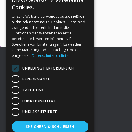
Diese Webseite verwendet
für Dein Leben:
Cookies.
Unsere Website verwendet ausschließlich
(Quelle: https://botschafter-ik.de
)
technisch notwendige Cookies. Diese sind
zwingend erforderlich, damit die
Funktionen der Webseite fehlerfrei
→ Inhalte öffnen
bereitgestellt werden können (z. B.
Speichern von Einstellungen). Es werden
keine Marketing- oder Tracking-Cookies
eingesetzt.
Datenschutzrichtlinie
UNBEDINGT ERFORDERLICH
Footer
→
Deine Spende
PERFORMANCE
TARGETING
→
Impressum
FUNKTIONALITÄT
UNKLASSIFIZIERTE
→
Kontakt zum PAO Team
SPEICHERN & SCHLIESSEN