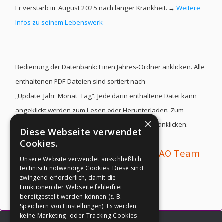
Er verstarb im August 2025 nach langer Krankheit. →
Weitere
Infos zu seinem Lebenswerk
Bedienung der Datenbank
: Einen Jahres-Ordner anklicken. Alle
enthaltenen PDF-Dateien sind sortiert nach
„Update_Jahr_Monat_Tag“. Jede darin enthaltene Datei kann
angeklickt werden zum Lesen oder Herunterladen. Zum
×
Schließen eines Jahres-Ordners diesen erneut anklicken.
Diese Webseite verwendet
Cookies.
Deutsche Übersetzungen vom PAO Team
Unsere Website verwendet ausschließlich
(Martin Gadow).
technisch notwendige Cookies. Diese sind
zwingend erforderlich, damit die
Funktionen der Webseite fehlerfrei
bereitgestellt werden können (z. B.
Speichern von Einstellungen). Es werden
keine Marketing- oder Tracking-Cookies