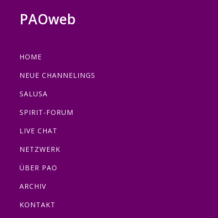
Zur
Zum
Zur
PAOweb
Hauptnavigation
Inhalt
Fußzeile
PAO
springen
springen
springen
(Planetare
HOME
AktivierungsOrganisation)
NEUE CHANNELINGS
SALUSA
SPIRIT-FORUM
LIVE CHAT
NETZWERK
ÜBER PAO
ARCHIV
KONTAKT