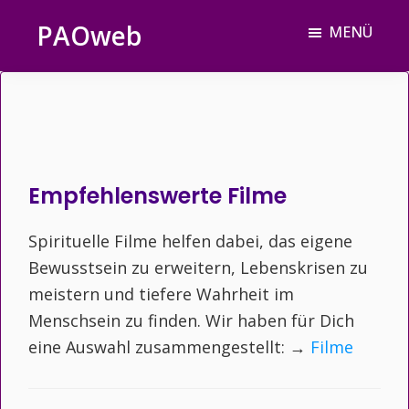
Zum
Zur
PAOweb
MENÜ
Inhalt
Fußzeile
PAO
springen
springen
(Planetare
AktivierungsOrganisation)
Empfehlenswerte Filme
Spirituelle Filme helfen dabei, das eigene
Bewusstsein zu erweitern, Lebenskrisen zu
meistern und tiefere Wahrheit im
Menschsein zu finden. Wir haben für Dich
eine Auswahl zusammengestellt: →
Filme