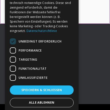
technisch notwendige Cookies. Diese sind
zwingend erforderlich, damit die
Funktionen der Webseite fehlerfrei
bereitgestellt werden können (z. B.
Speichern von Einstellungen). Es werden
keine Marketing- oder Tracking-Cookies
eingesetzt.
Datenschutzrichtlinie
UNBEDINGT ERFORDERLICH
Footer
→
Deine Spende
PERFORMANCE
TARGETING
→
Impressum
FUNKTIONALITÄT
UNKLASSIFIZIERTE
→
Kontakt zum PAO Team
SPEICHERN & SCHLIESSEN
ALLE ABLEHNEN