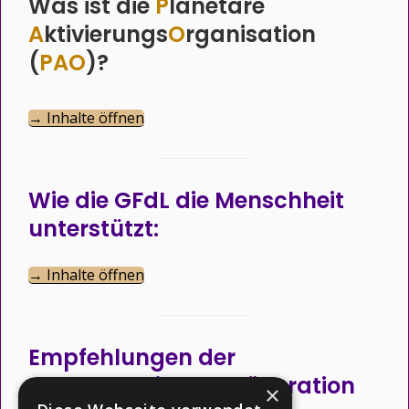
Was ist die
P
lanetare
A
ktivierungs
O
rganisation
(
PAO
)?
→ Inhalte öffnen
Wie die GFdL die Menschheit
unterstützt:
→ Inhalte öffnen
Empfehlungen der
Intergalaktischen Föderation
×