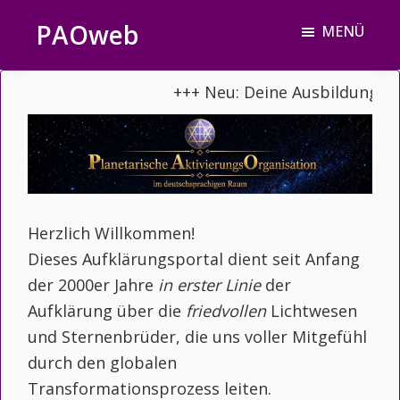
Zum
Zur
PAOweb
MENÜ
Inhalt
Fußzeile
PAO
springen
springen
(Planetare
+++ Neu: Deine Ausbildung zu
AktivierungsOrganisation)
Herzlich Willkommen!
Dieses Aufklärungsportal dient seit Anfang
der 2000er Jahre
in erster Linie
der
Aufklärung über die
friedvollen
Lichtwesen
und Sternenbrüder, die uns voller Mitgefühl
durch den globalen
Transformationsprozess leiten.