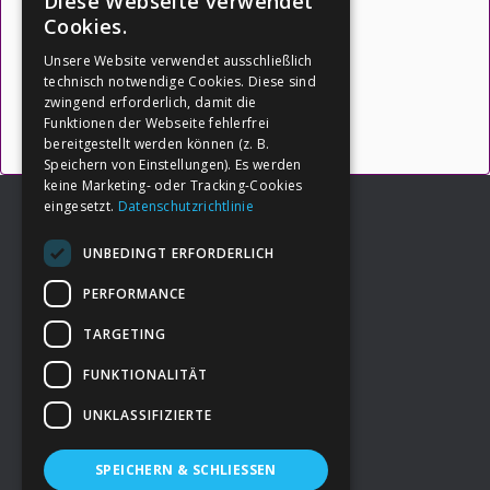
Diese Webseite verwendet
für Dein Leben:
Cookies.
Unsere Website verwendet ausschließlich
(Quelle: https://botschafter-ik.de
)
technisch notwendige Cookies. Diese sind
zwingend erforderlich, damit die
Funktionen der Webseite fehlerfrei
→ Inhalte öffnen
bereitgestellt werden können (z. B.
Speichern von Einstellungen). Es werden
keine Marketing- oder Tracking-Cookies
eingesetzt.
Datenschutzrichtlinie
UNBEDINGT ERFORDERLICH
Footer
→
Deine Spende
PERFORMANCE
TARGETING
→
Impressum
FUNKTIONALITÄT
UNKLASSIFIZIERTE
→
Kontakt zum PAO Team
SPEICHERN & SCHLIESSEN