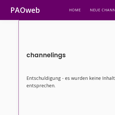
Zur
Zum
Zur
Zur
PAOweb
HOME
NEUE CHANN
Hauptnavigation
Inhalt
Seitenspalte
Fußzeile
PAO
springen
springen
springen
springen
(Planetare
AktivierungsOrganisation)
channelings
Entschuldigung - es wurden keine Inhal
entsprechen.