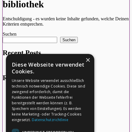
bibliothek
Entschuldigung - es wurden keine Inhalte gefunden, welche Deinen
Kriterien entsprechen.
Suchen
Seitenspalte
Suchen
Recent Posts
×
Diese Webseite verwendet
Hello world!
Cookies.
Recent Comments
Unsere Website verwendet ausschließlich
technisch notwendige Cookies. Diese sind
Porn Pics
zu
Hello world!
zwingend erforderlich, damit die
Funktionen der Webseite fehlerfrei
Porn IP
zu
Hello world!
bereitgestellt werden können (z. B.
Speichern von Einstellungen). Es werden
ExoWatts
zu
Hello world!
keine Marketing- oder Tracking-Cookies
eingesetzt.
Datenschutzrichtlinie
Pornip
zu
Hello world!
333985
zu
Hello world!