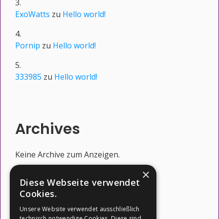
ExoWatts
zu
Hello world!
Pornip
zu
Hello world!
333985
zu
Hello world!
Archives
Keine Archive zum Anzeigen.
×
Diese Webseite verwendet
Cookies.
Categories
Unsere Website verwendet ausschließlich
technisch notwendige Cookies. Diese sind