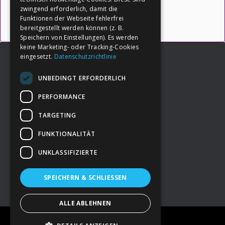
Uncategorized
zwingend erforderlich, damit die
Funktionen der Webseite fehlerfrei
bereitgestellt werden können (z. B.
Speichern von Einstellungen). Es werden
keine Marketing- oder Tracking-Cookies
eingesetzt.
Datenschutzrichtlinie
UNBEDINGT ERFORDERLICH
Footer
→
Deine Spende
PERFORMANCE
TARGETING
→
Impressum
FUNKTIONALITÄT
UNKLASSIFIZIERTE
→
Kontakt zum PAO Team
SPEICHERN & SCHLIESSEN
ALLE ABLEHNEN