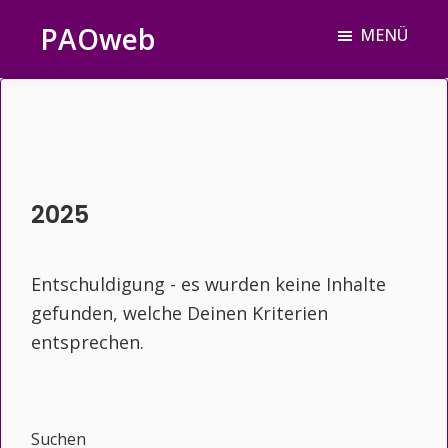
Zum
Zur
Zur
PAOweb
MENÜ
Inhalt
Seitenspalte
Fußzeile
PAO
springen
springen
springen
(Planetare
AktivierungsOrganisation)
2025
Entschuldigung - es wurden keine Inhalte
gefunden, welche Deinen Kriterien
entsprechen.
Seitenspalte
Suchen