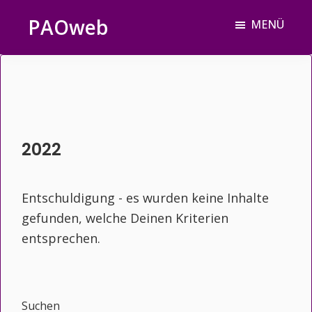
Zum
Zur
Zur
PAOweb
MENÜ
Inhalt
Seitenspalte
Fußzeile
PAO
springen
springen
springen
(Planetare
AktivierungsOrganisation)
2022
Entschuldigung - es wurden keine Inhalte
gefunden, welche Deinen Kriterien
entsprechen.
Seitenspalte
Suchen