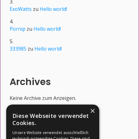
ExoWatts
zu
Hello world!
Pornip
zu
Hello world!
333985
zu
Hello world!
Archives
Keine Archive zum Anzeigen.
×
Diese Webseite verwendet
Cookies.
Categories
Unsere Website verwendet ausschließlich
technisch notwendige Cookies. Diese sind