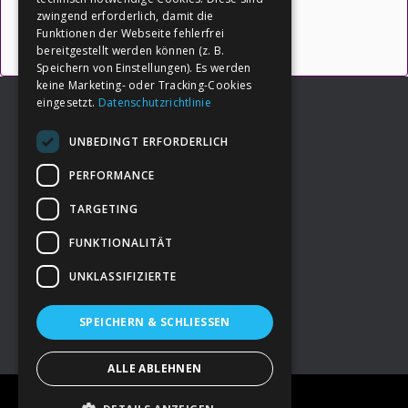
Uncategorized
zwingend erforderlich, damit die
Funktionen der Webseite fehlerfrei
bereitgestellt werden können (z. B.
Speichern von Einstellungen). Es werden
keine Marketing- oder Tracking-Cookies
eingesetzt.
Datenschutzrichtlinie
UNBEDINGT ERFORDERLICH
Footer
→
Deine Spende
PERFORMANCE
TARGETING
→
Impressum
FUNKTIONALITÄT
UNKLASSIFIZIERTE
→
Kontakt zum PAO Team
SPEICHERN & SCHLIESSEN
ALLE ABLEHNEN