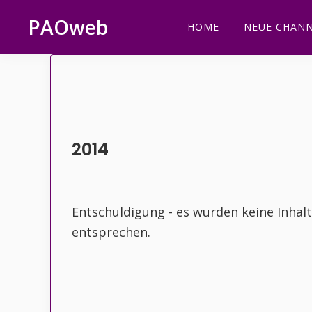
Zur
Zum
Zur
Zur
PAOweb
HOME
NEUE CHANN
Hauptnavigation
Inhalt
Seitenspalte
Fußzeile
PAO
springen
springen
springen
springen
(Planetare
AktivierungsOrganisation)
2014
Entschuldigung - es wurden keine Inhal
entsprechen.