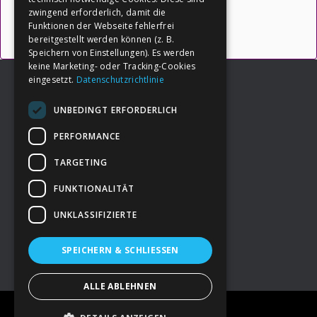
Uncategorized
zwingend erforderlich, damit die
Funktionen der Webseite fehlerfrei
bereitgestellt werden können (z. B.
Speichern von Einstellungen). Es werden
keine Marketing- oder Tracking-Cookies
eingesetzt.
Datenschutzrichtlinie
UNBEDINGT ERFORDERLICH
Footer
→
Deine Spende
PERFORMANCE
TARGETING
→
Impressum
FUNKTIONALITÄT
UNKLASSIFIZIERTE
→
Kontakt zum PAO Team
SPEICHERN & SCHLIESSEN
ALLE ABLEHNEN