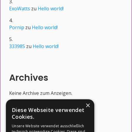
ExoWatts
zu
Hello world!
Pornip
zu
Hello world!
333985
zu
Hello world!
Archives
Keine Archive zum Anzeigen.
×
Diese Webseite verwendet
Cookies.
Categories
Unsere Website verwendet ausschließlich
technisch notwendige Cookies. Diese sind