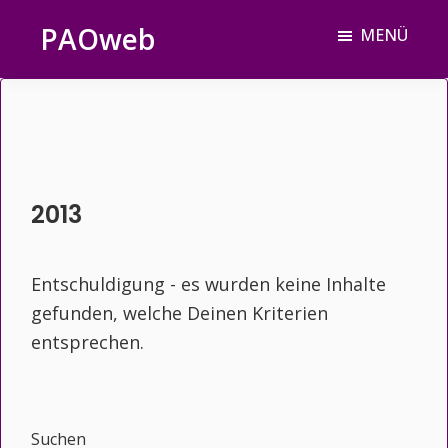
Zum
Zur
Zur
PAOweb
MENÜ
Inhalt
Seitenspalte
Fußzeile
PAO
springen
springen
springen
(Planetare
AktivierungsOrganisation)
2013
Entschuldigung - es wurden keine Inhalte
gefunden, welche Deinen Kriterien
entsprechen.
Seitenspalte
Suchen