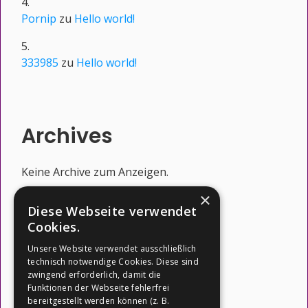
Pornip
zu
Hello world!
333985
zu
Hello world!
Archives
Keine Archive zum Anzeigen.
×
Diese Webseite verwendet
Cookies.
Categories
Unsere Website verwendet ausschließlich
technisch notwendige Cookies. Diese sind
Uncategorized
zwingend erforderlich, damit die
Funktionen der Webseite fehlerfrei
bereitgestellt werden können (z. B.