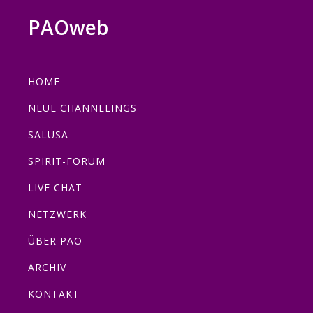
Zur
Zum
Zur
Zur
PAOweb
Hauptnavigation
Inhalt
Seitenspalte
Fußzeile
PAO
springen
springen
springen
springen
(Planetare
HOME
AktivierungsOrganisation)
NEUE CHANNELINGS
SALUSA
SPIRIT-FORUM
LIVE CHAT
NETZWERK
ÜBER PAO
ARCHIV
KONTAKT