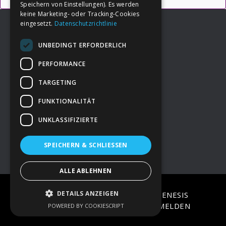
Speichern von Einstellungen). Es werden
keine Marketing- oder Tracking-Cookies
eingesetzt.
Datenschutzrichtlinie
UNBEDINGT ERFORDERLICH
Footer
→
Deine Spende
PERFORMANCE
TARGETING
→
Impressum
FUNKTIONALITÄT
UNKLASSIFIZIERTE
→
Kontakt zum PAO Team
SPEICHERN & SCHLIESSEN
ALLE ABLEHNEN
DETAILS ANZEIGEN
COPYRIGHT © 2026 ·
EPIK
ON
GENESIS
FRAMEWORK
·
WORDPRESS
·
ANMELDEN
POWERED BY COOKIESCRIPT