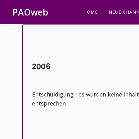
Zur
Zum
Zur
Zur
PAOweb
HOME
NEUE CHANN
Hauptnavigation
Inhalt
Seitenspalte
Fußzeile
PAO
springen
springen
springen
springen
(Planetare
AktivierungsOrganisation)
2006
Entschuldigung - es wurden keine Inhal
entsprechen.