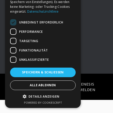
Speichern von Einstellungen). Es werden
keine Marketing- oder Tracking-Cookies
eingesetzt.
Datenschutzrichtlinie
Footer
→
Deine Spende
UNBEDINGT ERFORDERLICH
→
Impressum
PERFORMANCE
TARGETING
→
Kontakt zum PAO Team
FUNKTIONALITÄT
UNKLASSIFIZIERTE
SPEICHERN & SCHLIESSEN
COPYRIGHT © 2026 ·
EPIK
ON
GENESIS
ALLE ABLEHNEN
FRAMEWORK
·
WORDPRESS
·
ANMELDEN
DETAILS ANZEIGEN
POWERED BY COOKIESCRIPT