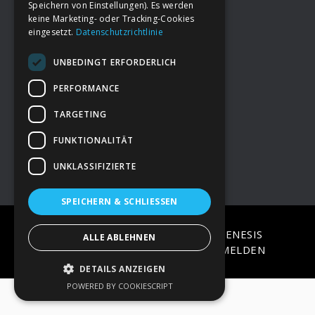
Speichern von Einstellungen). Es werden
keine Marketing- oder Tracking-Cookies
eingesetzt.
Datenschutzrichtlinie
Footer
→
Deine Spende
UNBEDINGT ERFORDERLICH
→
Impressum
PERFORMANCE
TARGETING
→
Kontakt zum PAO Team
FUNKTIONALITÄT
UNKLASSIFIZIERTE
SPEICHERN & SCHLIESSEN
COPYRIGHT © 2026 ·
EPIK
ON
GENESIS
ALLE ABLEHNEN
FRAMEWORK
·
WORDPRESS
·
ANMELDEN
DETAILS ANZEIGEN
POWERED BY COOKIESCRIPT