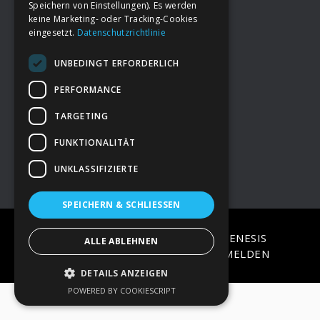
Speichern von Einstellungen). Es werden
keine Marketing- oder Tracking-Cookies
eingesetzt.
Datenschutzrichtlinie
Footer
→
Deine Spende
UNBEDINGT ERFORDERLICH
→
Impressum
PERFORMANCE
TARGETING
→
Kontakt zum PAO Team
FUNKTIONALITÄT
UNKLASSIFIZIERTE
SPEICHERN & SCHLIESSEN
COPYRIGHT © 2026 ·
EPIK
ON
GENESIS
ALLE ABLEHNEN
FRAMEWORK
·
WORDPRESS
·
ANMELDEN
DETAILS ANZEIGEN
POWERED BY COOKIESCRIPT