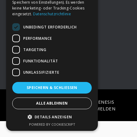
Speichern von Einstellungen). Es werden
keine Marketing- oder Tracking-Cookies
eingesetzt.
Datenschutzrichtlinie
Footer
→
Deine Spende
UNBEDINGT ERFORDERLICH
→
Impressum
PERFORMANCE
TARGETING
→
Kontakt zum PAO Team
FUNKTIONALITÄT
UNKLASSIFIZIERTE
SPEICHERN & SCHLIESSEN
COPYRIGHT © 2026 ·
EPIK
ON
GENESIS
ALLE ABLEHNEN
FRAMEWORK
·
WORDPRESS
·
ANMELDEN
DETAILS ANZEIGEN
POWERED BY COOKIESCRIPT