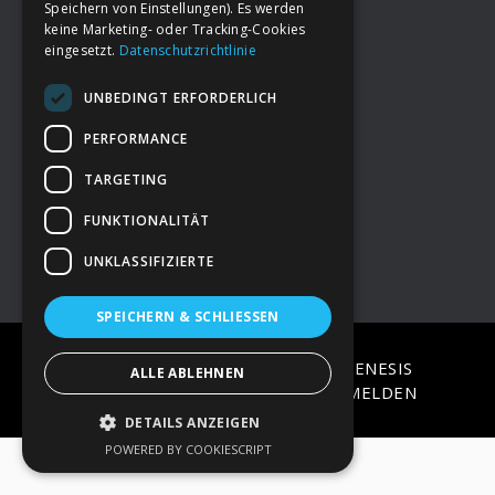
Speichern von Einstellungen). Es werden
keine Marketing- oder Tracking-Cookies
eingesetzt.
Datenschutzrichtlinie
Footer
→
Deine Spende
UNBEDINGT ERFORDERLICH
→
Impressum
PERFORMANCE
TARGETING
→
Kontakt zum PAO Team
FUNKTIONALITÄT
UNKLASSIFIZIERTE
SPEICHERN & SCHLIESSEN
COPYRIGHT © 2026 ·
EPIK
ON
GENESIS
ALLE ABLEHNEN
FRAMEWORK
·
WORDPRESS
·
ANMELDEN
DETAILS ANZEIGEN
POWERED BY COOKIESCRIPT