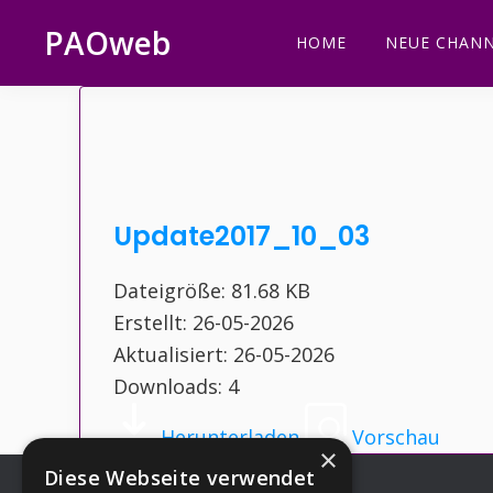
Zur
Zum
Zur
Zur
PAOweb
HOME
NEUE CHANN
Hauptnavigation
Inhalt
Seitenspalte
Fußzeile
PAO
springen
springen
springen
springen
(Planetare
AktivierungsOrganisation)
Update2017_10_03
Dateigröße: 81.68 KB
Erstellt: 26-05-2026
Aktualisiert: 26-05-2026
Downloads: 4
Herunterladen
Vorschau
×
Diese Webseite verwendet