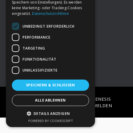
Speichern von Einstellungen). Es werden
keine Marketing- oder Tracking-Cookies
eingesetzt.
Datenschutzrichtlinie
Footer
→
Deine Spende
UNBEDINGT ERFORDERLICH
→
Impressum
PERFORMANCE
TARGETING
→
Kontakt zum PAO Team
FUNKTIONALITÄT
UNKLASSIFIZIERTE
SPEICHERN & SCHLIESSEN
COPYRIGHT © 2026 ·
EPIK
ON
GENESIS
ALLE ABLEHNEN
FRAMEWORK
·
WORDPRESS
·
ANMELDEN
DETAILS ANZEIGEN
POWERED BY COOKIESCRIPT