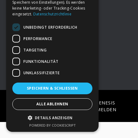
Speichern von Einstellungen). Es werden
keine Marketing- oder Tracking-Cookies
eingesetzt.
Datenschutzrichtlinie
Footer
→
Deine Spende
UNBEDINGT ERFORDERLICH
→
Impressum
PERFORMANCE
TARGETING
→
Kontakt zum PAO Team
FUNKTIONALITÄT
UNKLASSIFIZIERTE
SPEICHERN & SCHLIESSEN
COPYRIGHT © 2026 ·
EPIK
ON
GENESIS
ALLE ABLEHNEN
FRAMEWORK
·
WORDPRESS
·
ANMELDEN
DETAILS ANZEIGEN
POWERED BY COOKIESCRIPT