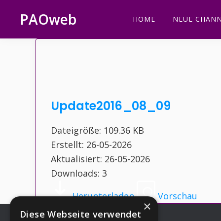
Zur
Zum
Zur
Zur
PAOweb
HOME
NEUE CHANN
Hauptnavigation
Inhalt
Seitenspalte
Fußzeile
PAO
springen
springen
springen
springen
(Planetare
AktivierungsOrganisation)
Update2016_08_09
Dateigröße: 109.36 KB
Erstellt: 26-05-2026
Aktualisiert: 26-05-2026
Downloads: 3
Herunterladen
Vorschau
×
Diese Webseite verwendet