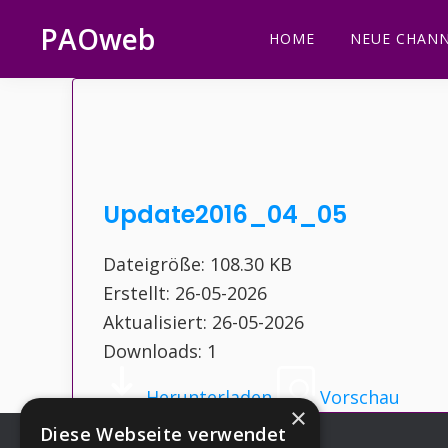
Zur
Zum
Zur
Zur
PAOweb
HOME
NEUE CHANN
Hauptnavigation
Inhalt
Seitenspalte
Fußzeile
PAO
springen
springen
springen
springen
(Planetare
AktivierungsOrganisation)
Update2016_04_05
Dateigröße: 108.30 KB
Erstellt: 26-05-2026
Aktualisiert: 26-05-2026
Downloads: 1
Herunterladen
Vorschau
×
Diese Webseite verwendet