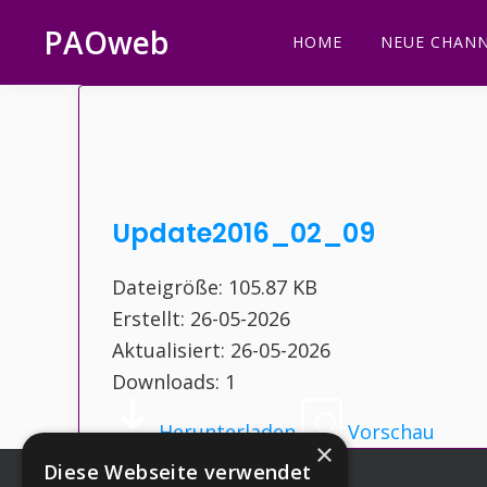
Zur
Zum
Zur
Zur
PAOweb
HOME
NEUE CHANN
Hauptnavigation
Inhalt
Seitenspalte
Fußzeile
PAO
springen
springen
springen
springen
(Planetare
AktivierungsOrganisation)
Update2016_02_09
Dateigröße: 105.87 KB
Erstellt: 26-05-2026
Aktualisiert: 26-05-2026
Downloads: 1
Herunterladen
Vorschau
×
Diese Webseite verwendet