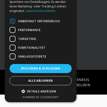
Speichern von Einstellungen). Es werden
keine Marketing- oder Tracking-Cookies
eingesetzt.
Datenschutzrichtlinie
Footer
→
Deine Spende
UNBEDINGT ERFORDERLICH
→
Impressum
PERFORMANCE
TARGETING
→
Kontakt zum PAO Team
FUNKTIONALITÄT
UNKLASSIFIZIERTE
SPEICHERN & SCHLIESSEN
COPYRIGHT © 2026 ·
EPIK
ON
GENESIS
ALLE ABLEHNEN
FRAMEWORK
·
WORDPRESS
·
ANMELDEN
DETAILS ANZEIGEN
POWERED BY COOKIESCRIPT