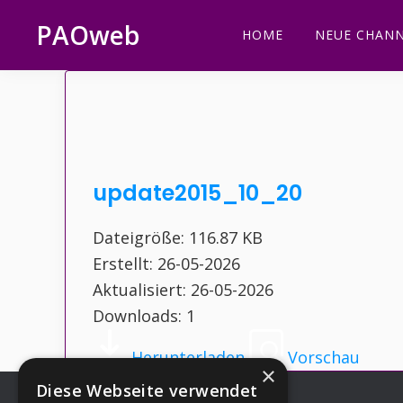
Zur
Zum
Zur
Zur
PAOweb
HOME
NEUE CHANN
Hauptnavigation
Inhalt
Seitenspalte
Fußzeile
PAO
springen
springen
springen
springen
(Planetare
AktivierungsOrganisation)
update2015_10_20
Dateigröße: 116.87 KB
Erstellt: 26-05-2026
Aktualisiert: 26-05-2026
Downloads: 1
Herunterladen
Vorschau
×
Diese Webseite verwendet