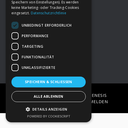
Speichern von Einstellungen). Es werden
keine Marketing- oder Tracking-Cookies
eingesetzt.
Datenschutzrichtlinie
Footer
→
Deine Spende
UNBEDINGT ERFORDERLICH
→
Impressum
PERFORMANCE
TARGETING
→
Kontakt zum PAO Team
FUNKTIONALITÄT
UNKLASSIFIZIERTE
SPEICHERN & SCHLIESSEN
COPYRIGHT © 2026 ·
EPIK
ON
GENESIS
ALLE ABLEHNEN
FRAMEWORK
·
WORDPRESS
·
ANMELDEN
DETAILS ANZEIGEN
POWERED BY COOKIESCRIPT