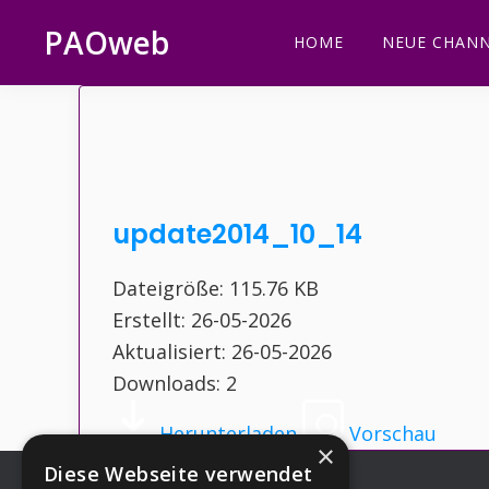
Zur
Zum
Zur
Zur
PAOweb
HOME
NEUE CHANN
Hauptnavigation
Inhalt
Seitenspalte
Fußzeile
PAO
springen
springen
springen
springen
(Planetare
AktivierungsOrganisation)
update2014_10_14
Dateigröße: 115.76 KB
Erstellt: 26-05-2026
Aktualisiert: 26-05-2026
Downloads: 2
Herunterladen
Vorschau
×
Diese Webseite verwendet