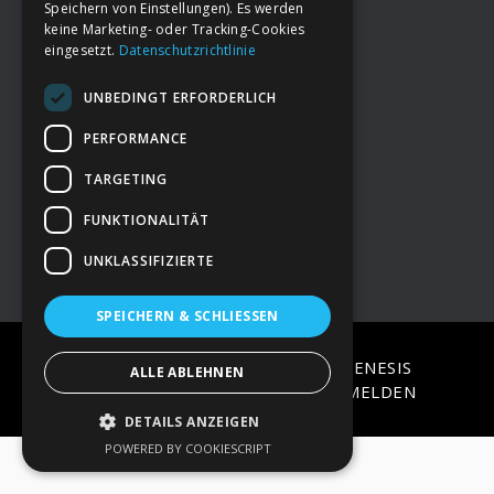
Speichern von Einstellungen). Es werden
keine Marketing- oder Tracking-Cookies
eingesetzt.
Datenschutzrichtlinie
Footer
→
Deine Spende
UNBEDINGT ERFORDERLICH
→
Impressum
PERFORMANCE
TARGETING
→
Kontakt zum PAO Team
FUNKTIONALITÄT
UNKLASSIFIZIERTE
SPEICHERN & SCHLIESSEN
COPYRIGHT © 2026 ·
EPIK
ON
GENESIS
ALLE ABLEHNEN
FRAMEWORK
·
WORDPRESS
·
ANMELDEN
DETAILS ANZEIGEN
POWERED BY COOKIESCRIPT