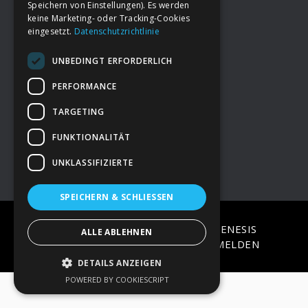
Speichern von Einstellungen). Es werden
keine Marketing- oder Tracking-Cookies
eingesetzt.
Datenschutzrichtlinie
Footer
→
Deine Spende
UNBEDINGT ERFORDERLICH
→
Impressum
PERFORMANCE
TARGETING
→
Kontakt zum PAO Team
FUNKTIONALITÄT
UNKLASSIFIZIERTE
SPEICHERN & SCHLIESSEN
COPYRIGHT © 2026 ·
EPIK
ON
GENESIS
ALLE ABLEHNEN
FRAMEWORK
·
WORDPRESS
·
ANMELDEN
DETAILS ANZEIGEN
POWERED BY COOKIESCRIPT