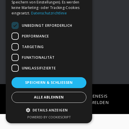
Speichern von Einstellungen). Es werden
keine Marketing- oder Tracking-Cookies
eingesetzt.
Datenschutzrichtlinie
Footer
→
Deine Spende
UNBEDINGT ERFORDERLICH
→
Impressum
PERFORMANCE
TARGETING
→
Kontakt zum PAO Team
FUNKTIONALITÄT
UNKLASSIFIZIERTE
SPEICHERN & SCHLIESSEN
COPYRIGHT © 2026 ·
EPIK
ON
GENESIS
ALLE ABLEHNEN
FRAMEWORK
·
WORDPRESS
·
ANMELDEN
DETAILS ANZEIGEN
POWERED BY COOKIESCRIPT