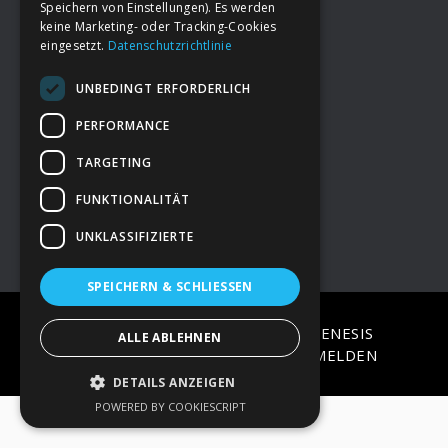
Speichern von Einstellungen). Es werden
keine Marketing- oder Tracking-Cookies
eingesetzt.
Datenschutzrichtlinie
Footer
→
Deine Spende
UNBEDINGT ERFORDERLICH
→
Impressum
PERFORMANCE
TARGETING
→
Kontakt zum PAO Team
FUNKTIONALITÄT
UNKLASSIFIZIERTE
SPEICHERN & SCHLIESSEN
COPYRIGHT © 2026 ·
EPIK
ON
GENESIS
ALLE ABLEHNEN
FRAMEWORK
·
WORDPRESS
·
ANMELDEN
DETAILS ANZEIGEN
POWERED BY COOKIESCRIPT