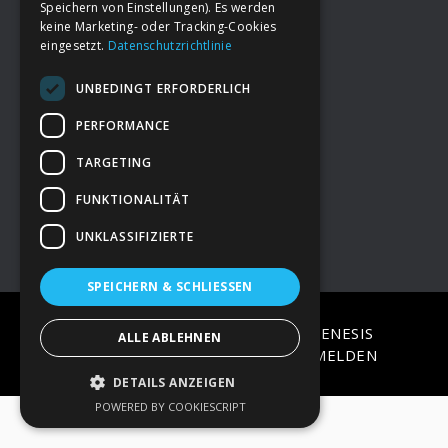
Speichern von Einstellungen). Es werden
keine Marketing- oder Tracking-Cookies
eingesetzt.
Datenschutzrichtlinie
Footer
→
Deine Spende
UNBEDINGT ERFORDERLICH
→
Impressum
PERFORMANCE
TARGETING
→
Kontakt zum PAO Team
FUNKTIONALITÄT
UNKLASSIFIZIERTE
SPEICHERN & SCHLIESSEN
COPYRIGHT © 2026 ·
EPIK
ON
GENESIS
ALLE ABLEHNEN
FRAMEWORK
·
WORDPRESS
·
ANMELDEN
DETAILS ANZEIGEN
POWERED BY COOKIESCRIPT