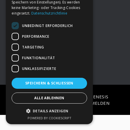
Speichern von Einstellungen). Es werden
keine Marketing- oder Tracking-Cookies
eingesetzt.
Datenschutzrichtlinie
Footer
→
Deine Spende
UNBEDINGT ERFORDERLICH
→
Impressum
PERFORMANCE
TARGETING
→
Kontakt zum PAO Team
FUNKTIONALITÄT
UNKLASSIFIZIERTE
SPEICHERN & SCHLIESSEN
COPYRIGHT © 2026 ·
EPIK
ON
GENESIS
ALLE ABLEHNEN
FRAMEWORK
·
WORDPRESS
·
ANMELDEN
DETAILS ANZEIGEN
POWERED BY COOKIESCRIPT