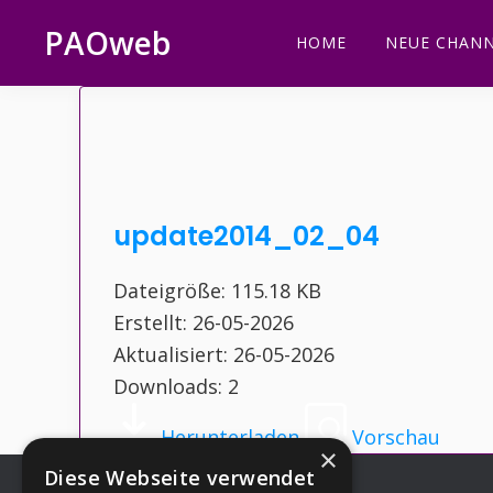
Zur
Zum
Zur
Zur
PAOweb
HOME
NEUE CHANN
Hauptnavigation
Inhalt
Seitenspalte
Fußzeile
PAO
springen
springen
springen
springen
(Planetare
AktivierungsOrganisation)
update2014_02_04
Dateigröße: 115.18 KB
Erstellt: 26-05-2026
Aktualisiert: 26-05-2026
Downloads: 2
Herunterladen
Vorschau
×
Diese Webseite verwendet