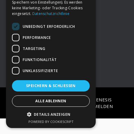
Speichern von Einstellungen). Es werden
keine Marketing- oder Tracking-Cookies
eingesetzt.
Datenschutzrichtlinie
Footer
→
Deine Spende
UNBEDINGT ERFORDERLICH
→
Impressum
PERFORMANCE
TARGETING
→
Kontakt zum PAO Team
FUNKTIONALITÄT
UNKLASSIFIZIERTE
SPEICHERN & SCHLIESSEN
COPYRIGHT © 2026 ·
EPIK
ON
GENESIS
ALLE ABLEHNEN
FRAMEWORK
·
WORDPRESS
·
ANMELDEN
DETAILS ANZEIGEN
POWERED BY COOKIESCRIPT