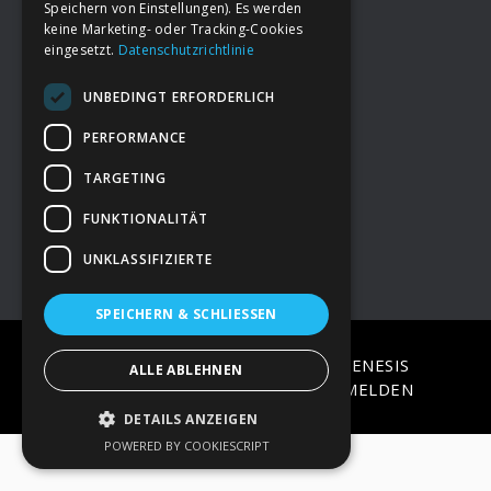
Speichern von Einstellungen). Es werden
keine Marketing- oder Tracking-Cookies
eingesetzt.
Datenschutzrichtlinie
Footer
→
Deine Spende
UNBEDINGT ERFORDERLICH
→
Impressum
PERFORMANCE
TARGETING
→
Kontakt zum PAO Team
FUNKTIONALITÄT
UNKLASSIFIZIERTE
SPEICHERN & SCHLIESSEN
COPYRIGHT © 2026 ·
EPIK
ON
GENESIS
ALLE ABLEHNEN
FRAMEWORK
·
WORDPRESS
·
ANMELDEN
DETAILS ANZEIGEN
POWERED BY COOKIESCRIPT