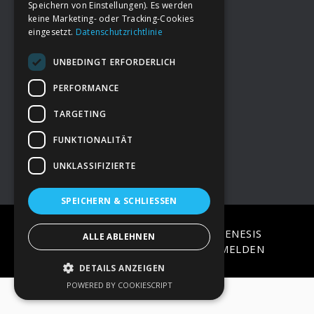
Speichern von Einstellungen). Es werden
keine Marketing- oder Tracking-Cookies
eingesetzt.
Datenschutzrichtlinie
Footer
→
Deine Spende
UNBEDINGT ERFORDERLICH
→
Impressum
PERFORMANCE
TARGETING
→
Kontakt zum PAO Team
FUNKTIONALITÄT
UNKLASSIFIZIERTE
SPEICHERN & SCHLIESSEN
COPYRIGHT © 2026 ·
EPIK
ON
GENESIS
ALLE ABLEHNEN
FRAMEWORK
·
WORDPRESS
·
ANMELDEN
DETAILS ANZEIGEN
POWERED BY COOKIESCRIPT