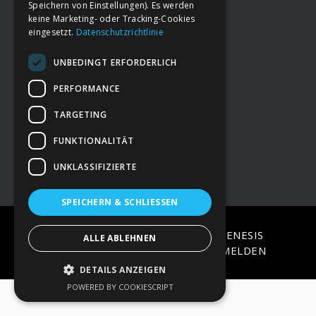
Speichern von Einstellungen). Es werden
keine Marketing- oder Tracking-Cookies
eingesetzt.
Datenschutzrichtlinie
Footer
→
Deine Spende
UNBEDINGT ERFORDERLICH
→
Impressum
PERFORMANCE
TARGETING
→
Kontakt zum PAO Team
FUNKTIONALITÄT
UNKLASSIFIZIERTE
SPEICHERN & SCHLIESSEN
COPYRIGHT © 2026 ·
EPIK
ON
GENESIS
ALLE ABLEHNEN
FRAMEWORK
·
WORDPRESS
·
ANMELDEN
DETAILS ANZEIGEN
POWERED BY COOKIESCRIPT