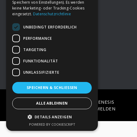
Speichern von Einstellungen). Es werden
keine Marketing- oder Tracking-Cookies
eingesetzt.
Datenschutzrichtlinie
Footer
→
Deine Spende
UNBEDINGT ERFORDERLICH
→
Impressum
PERFORMANCE
TARGETING
→
Kontakt zum PAO Team
FUNKTIONALITÄT
UNKLASSIFIZIERTE
SPEICHERN & SCHLIESSEN
COPYRIGHT © 2026 ·
EPIK
ON
GENESIS
ALLE ABLEHNEN
FRAMEWORK
·
WORDPRESS
·
ANMELDEN
DETAILS ANZEIGEN
POWERED BY COOKIESCRIPT