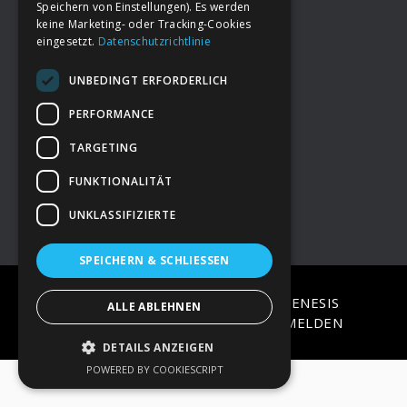
Speichern von Einstellungen). Es werden
keine Marketing- oder Tracking-Cookies
eingesetzt.
Datenschutzrichtlinie
Footer
→
Deine Spende
UNBEDINGT ERFORDERLICH
→
Impressum
PERFORMANCE
TARGETING
→
Kontakt zum PAO Team
FUNKTIONALITÄT
UNKLASSIFIZIERTE
SPEICHERN & SCHLIESSEN
COPYRIGHT © 2026 ·
EPIK
ON
GENESIS
ALLE ABLEHNEN
FRAMEWORK
·
WORDPRESS
·
ANMELDEN
DETAILS ANZEIGEN
POWERED BY COOKIESCRIPT