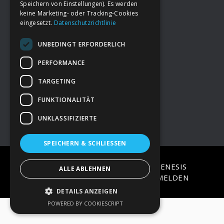
Speichern von Einstellungen). Es werden
keine Marketing- oder Tracking-Cookies
eingesetzt.
Datenschutzrichtlinie
Footer
→
Deine Spende
UNBEDINGT ERFORDERLICH
→
Impressum
PERFORMANCE
TARGETING
→
Kontakt zum PAO Team
FUNKTIONALITÄT
UNKLASSIFIZIERTE
SPEICHERN & SCHLIESSEN
COPYRIGHT © 2026 ·
EPIK
ON
GENESIS
ALLE ABLEHNEN
FRAMEWORK
·
WORDPRESS
·
ANMELDEN
DETAILS ANZEIGEN
POWERED BY COOKIESCRIPT