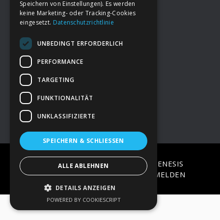
Speichern von Einstellungen). Es werden
keine Marketing- oder Tracking-Cookies
eingesetzt.
Datenschutzrichtlinie
Footer
→
Deine Spende
UNBEDINGT ERFORDERLICH
→
Impressum
PERFORMANCE
TARGETING
→
Kontakt zum PAO Team
FUNKTIONALITÄT
UNKLASSIFIZIERTE
SPEICHERN & SCHLIESSEN
COPYRIGHT © 2026 ·
EPIK
ON
GENESIS
ALLE ABLEHNEN
FRAMEWORK
·
WORDPRESS
·
ANMELDEN
DETAILS ANZEIGEN
POWERED BY COOKIESCRIPT