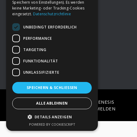
Speichern von Einstellungen). Es werden
keine Marketing- oder Tracking-Cookies
eingesetzt.
Datenschutzrichtlinie
Footer
→
Deine Spende
UNBEDINGT ERFORDERLICH
→
Impressum
PERFORMANCE
TARGETING
→
Kontakt zum PAO Team
FUNKTIONALITÄT
UNKLASSIFIZIERTE
SPEICHERN & SCHLIESSEN
COPYRIGHT © 2026 ·
EPIK
ON
GENESIS
ALLE ABLEHNEN
FRAMEWORK
·
WORDPRESS
·
ANMELDEN
DETAILS ANZEIGEN
POWERED BY COOKIESCRIPT