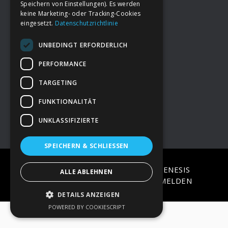
Speichern von Einstellungen). Es werden
keine Marketing- oder Tracking-Cookies
eingesetzt.
Datenschutzrichtlinie
Footer
→
Deine Spende
UNBEDINGT ERFORDERLICH
→
Impressum
PERFORMANCE
TARGETING
→
Kontakt zum PAO Team
FUNKTIONALITÄT
UNKLASSIFIZIERTE
SPEICHERN & SCHLIESSEN
COPYRIGHT © 2026 ·
EPIK
ON
GENESIS
ALLE ABLEHNEN
FRAMEWORK
·
WORDPRESS
·
ANMELDEN
DETAILS ANZEIGEN
POWERED BY COOKIESCRIPT