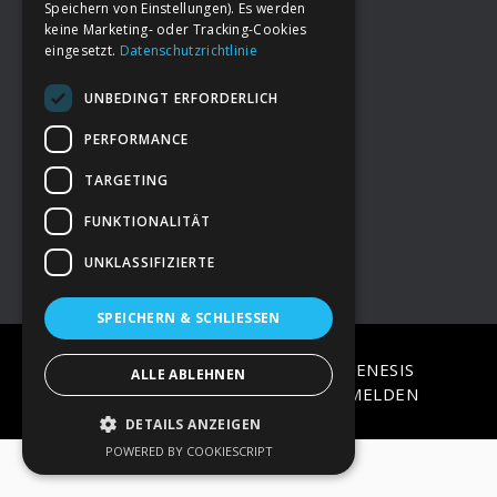
Speichern von Einstellungen). Es werden
keine Marketing- oder Tracking-Cookies
eingesetzt.
Datenschutzrichtlinie
Footer
→
Deine Spende
UNBEDINGT ERFORDERLICH
→
Impressum
PERFORMANCE
TARGETING
→
Kontakt zum PAO Team
FUNKTIONALITÄT
UNKLASSIFIZIERTE
SPEICHERN & SCHLIESSEN
COPYRIGHT © 2026 ·
EPIK
ON
GENESIS
ALLE ABLEHNEN
FRAMEWORK
·
WORDPRESS
·
ANMELDEN
DETAILS ANZEIGEN
POWERED BY COOKIESCRIPT