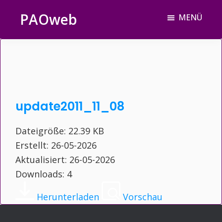
Zum
Zur
Zur
PAOweb
MENÜ
Inhalt
Seitenspalte
Fußzeile
PAO
springen
springen
springen
(Planetare
AktivierungsOrganisation)
update2011_11_08
Dateigröße: 22.39 KB
Erstellt: 26-05-2026
Aktualisiert: 26-05-2026
Downloads: 4
Herunterladen
Vorschau