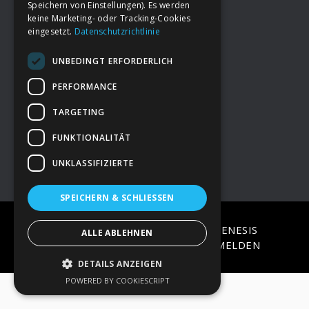
Speichern von Einstellungen). Es werden
keine Marketing- oder Tracking-Cookies
eingesetzt.
Datenschutzrichtlinie
Footer
→
Deine Spende
UNBEDINGT ERFORDERLICH
→
Impressum
PERFORMANCE
TARGETING
→
Kontakt zum PAO Team
FUNKTIONALITÄT
UNKLASSIFIZIERTE
SPEICHERN & SCHLIESSEN
COPYRIGHT © 2026 ·
EPIK
ON
GENESIS
ALLE ABLEHNEN
FRAMEWORK
·
WORDPRESS
·
ANMELDEN
DETAILS ANZEIGEN
POWERED BY COOKIESCRIPT